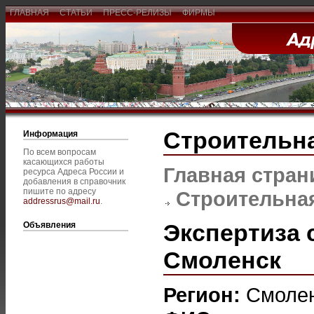
ГЛАВНАЯ
СТАТЬИ
ПРЕСС-РЕЛИЗЫ
ФИРМЫ
Строительна
Информация
По всем вопросам
касающихся работы
Главная стран
ресурса Адреса России и
добавления в справочник
пишите по адресу
Строительная
addressrus@mail.ru
.
Экспертиза 
Объявления
Смоленск
Регион:
Смоле