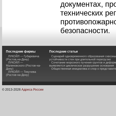
документах, пр
технических ре
противопожарно
безопасности.
Последние фирмы
Последние статьи
ЛУКОЙЛ — Губаревича
Сценарий одновременного образования сквозны
(Ростов-на-Дону)
устойчивости стен при длительной перегрузке
ЛУКОЙЛ —
Сочетание морозного пучения грунтов и дефор
Малиновского (Ростов-на-
выявляется циклическое разрушение основания
Дону)
Общественная инициатива и спор о представит
ЛУКОЙЛ — Текучева
(Ростов-на-Дону)
© 2013-
2026
Адреса России