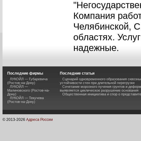
"Негосударстве
Компания работ
Челябинской, С
областях. Услу
надежные.
Последние фирмы
Последние статьи
ЛУКОЙЛ — Губаревича
Сценарий одновременного образования сквозны
(Ростов-на-Дону)
устойчивости стен при длительной перегрузке
ЛУКОЙЛ —
Сочетание морозного пучения грунтов и дефор
Малиновского (Ростов-на-
выявляется циклическое разрушение основания
Дону)
Общественная инициатива и спор о представит
ЛУКОЙЛ — Текучева
(Ростов-на-Дону)
© 2013-
2026
Адреса России