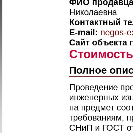
ФИО продавц
Николаевна
Контактный т
E-mail:
negos-e
Сайт объекта
Стоимост
Полное опи
Проведение про
инженерных изы
на предмет соо
требованиям, п
СНиП и ГОСТ о