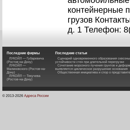
контейнерные п
грузов Контакты
д. 1 Телефон: 8
Последние фирмы
Последние статьи
ЛУКОЙЛ — Губаревича
Сценарий одновременного образования сквозны
(Ростов-на-Дону)
устойчивости стен при длительной перегрузке
ЛУКОЙЛ —
Сочетание морозного пучения грунтов и дефор
Малиновского (Ростов-на-
выявляется циклическое разрушение основания
Дону)
Общественная инициатива и спор о представит
ЛУКОЙЛ — Текучева
(Ростов-на-Дону)
© 2013-
2026
Адреса России