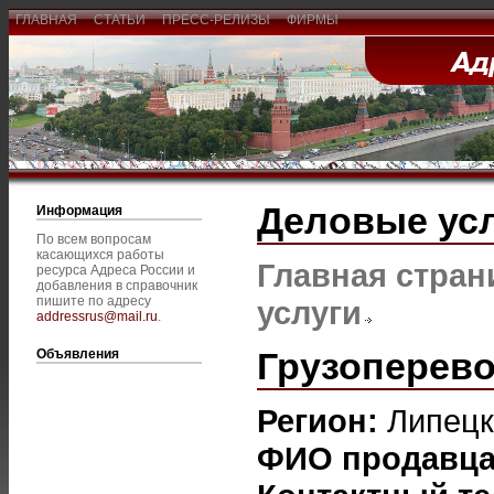
ГЛАВНАЯ
СТАТЬИ
ПРЕСС-РЕЛИЗЫ
ФИРМЫ
Деловые ус
Информация
По всем вопросам
касающихся работы
Главная стран
ресурса Адреса России и
добавления в справочник
пишите по адресу
услуги
addressrus@mail.ru
.
Грузоперево
Объявления
Регион:
Липецк
ФИО продавц