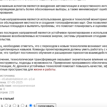
м важным аспектом является внедрение автоматизации и искусственного инте
ировщикам делать более обоснованные выборы, а также минимизирует ошиб
ирования.
тым направлением является использование дронов и технологий мониторин
се обследования местности и создания топографических карт. Они позволяю
ельных площадок и выявлять проблемы, что помогает планировать и оценива
из последних направлений является устойчивое проектирование и использов
зование возобновляемых источников энергии, системы управления отходами
ельства.
ц, необходимо отметить, что с переходом к новым технологиям возникает не
циплинарных навыков. Команды проектировщиков должны уметь работать с 
ке, что требует постоянного обучения и расширения горизонтов взаимодейст
ючение, технологическая трансформация оказывает значительное влияние на
инструменты, подходы и возможности. Применение программного обеспечени
тизации, AI, дронов и устойчивых технологий помогает повышать качество, 
тные пространства для
жизни и работы
.
источника
:
xn--d1abab4abiievn.xn--p1ai
лена
: 07-05-2025
ействия
: неограниченная
ов
: 0
отров
: 235
е статью!
1
2
3
4
5