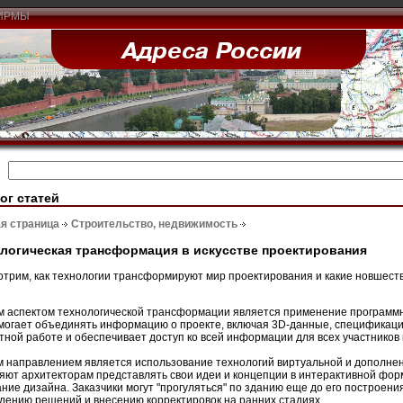
ИРМЫ
ог статей
я страница
Строительство, недвижимость
логическая трансформация в искусстве проектирования
трим, как технологии трансформируют мир проектирования и какие новшест
 аспектом технологической трансформации является применение программн
могает объединять информацию о проекте, включая 3D-данные, спецификации
тной работе и обеспечивает доступ ко всей информации для всех участников 
 направлением является использование технологий виртуальной и дополне
яют архитекторам представлять свои идеи и концепции в интерактивной форм
ние дизайна. Заказчики могут "прогуляться" по зданию еще до его построени
дению решений и внесению корректировок на ранних стадиях.