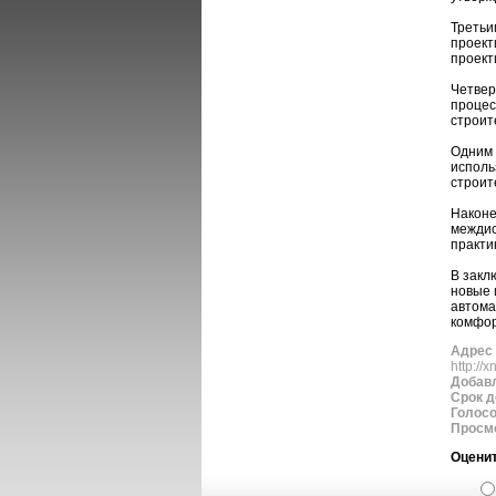
Третьи
проект
проект
Четвер
процес
строит
Одним 
исполь
строит
Наконе
междис
практи
В закл
новые 
автома
комфор
Адрес 
http://
Добав
Срок д
Голос
Просм
Оценит