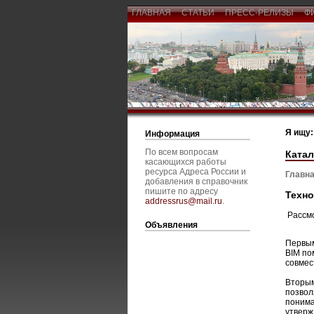
ГЛАВНАЯ
СТАТЬИ
ПРЕСС-РЕЛИЗЫ
Ф
Я ищу:
Информация
По всем вопросам
Катал
касающихся работы
ресурса Адреса России и
Главна
добавления в справочник
пишите по адресу
Техно
addressrus@mail.ru
.
Рассмо
Объявления
Первым
BIM по
совмес
Вторым
позвол
понима
утверж