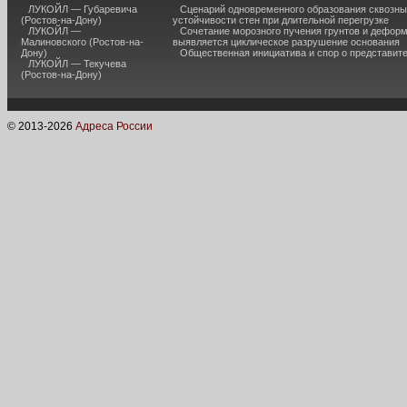
ЛУКОЙЛ — Губаревича
Сценарий одновременного образования сквозны
(Ростов-на-Дону)
устойчивости стен при длительной перегрузке
ЛУКОЙЛ —
Сочетание морозного пучения грунтов и дефор
Малиновского (Ростов-на-
выявляется циклическое разрушение основания
Дону)
Общественная инициатива и спор о представит
ЛУКОЙЛ — Текучева
(Ростов-на-Дону)
© 2013-
2026
Адреса России