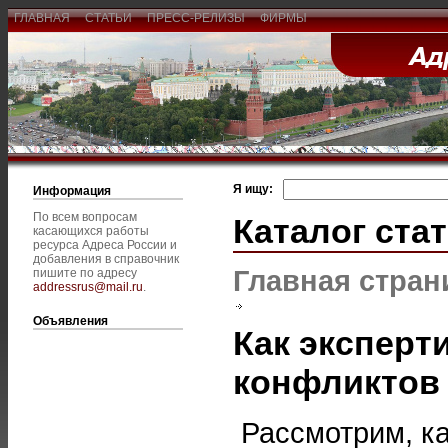
ГЛАВНАЯ
СТАТЬИ
ПРЕСС-РЕЛИЗЫ
ФИРМЫ
Я ищу:
Информация
По всем вопросам
Каталог ста
касающихся работы
ресурса Адреса России и
добавления в справочник
Главная стран
пишите по адресу
addressrus@mail.ru
.
Объявления
Как эксперт
конфликтов
Рассмотрим, ка