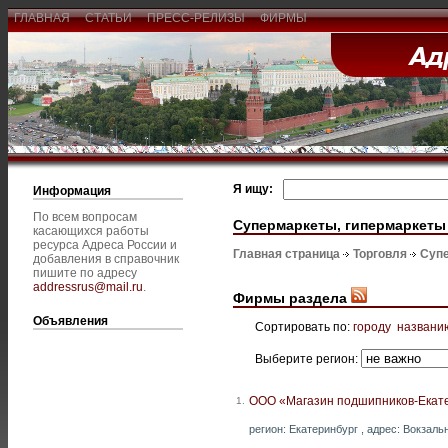
ГЛАВНАЯ
СТАТЬИ
ПРЕСС-РЕЛИЗЫ
ФИРМЫ
Я ищу:
Информация
По всем вопросам
Супермаркеты, гипермаркеты
касающихся работы
ресурса Адреса России и
Главная страница
Торговля
Супе
добавления в справочник
пишите по адресу
addressrus@mail.ru
.
Фирмы раздела
Объявления
Сортировать по:
городу
названи
Выберите регион:
ООО «Магазин подшипников-Екат
1.
регион: Екатеринбург , адрес: Вокзальн