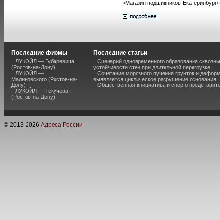
«Магазин подшипников-Екатеринбург»
Последние фирмы
Последние статьи
ЛУКОЙЛ — Губаревича
Сценарий одновременного образования сквозны
(Ростов-на-Дону)
устойчивости стен при длительной перегрузке
ЛУКОЙЛ —
Сочетание морозного пучения грунтов и дефор
Малиновского (Ростов-на-
выявляется циклическое разрушение основания
Дону)
Общественная инициатива и спор о представит
ЛУКОЙЛ — Текучева
(Ростов-на-Дону)
© 2013-
2026
Адреса России