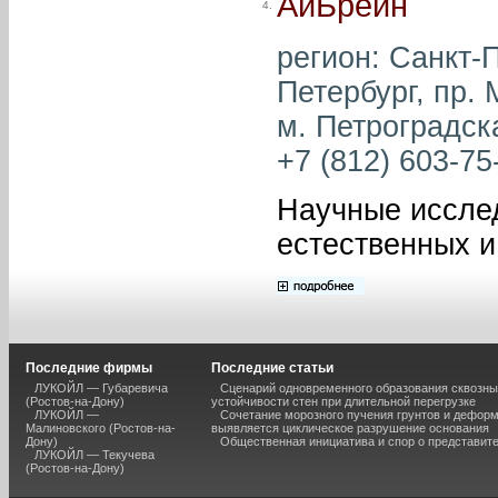
АйБрейн
4.
регион: Санкт-П
Петербург, пр. 
м. Петроградска
+7 (812) 603-75-
Научные исслед
естественных и
Последние фирмы
Последние статьи
ЛУКОЙЛ — Губаревича
Сценарий одновременного образования сквозны
(Ростов-на-Дону)
устойчивости стен при длительной перегрузке
ЛУКОЙЛ —
Сочетание морозного пучения грунтов и дефор
Малиновского (Ростов-на-
выявляется циклическое разрушение основания
Дону)
Общественная инициатива и спор о представит
ЛУКОЙЛ — Текучева
(Ростов-на-Дону)