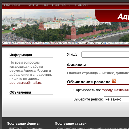
ГЛАВНАЯ
СТАТЬИ
ПРЕСС-РЕЛИЗЫ
ФИРМЫ
Я ищу:
Информация
По всем вопросам
Финансы
касающихся работы
ресурса Адреса России и
Главная страница
Бизнес, финан
добавления в справочник
пишите по адресу
Объявления раздела
addressrus@mail.ru
.
Сортировать по:
городу
названи
Объявления
Выберите регион:
Последние фирмы
Последние статьи
ЛУКОЙЛ — Губаревича
Сценарий одновременного образования сквозны