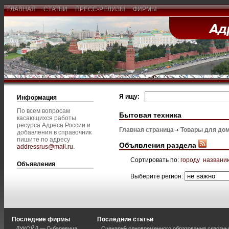
ГЛАВНАЯ
СТАТЬИ
ПРЕСС-РЕЛИЗЫ
ФИРМЫ
Я ищу:
Информация
По всем вопросам
Бытовая техника
касающихся работы
ресурса Адреса России и
Главная страница
Товары для дом
добавления в справочник
пишите по адресу
Объявления раздела
addressrus@mail.ru
.
Сортировать по:
городу
названи
Объявления
Выберите регион:
Последние фирмы
Последние статьи
ЛУКОЙЛ — Губаревича
Сценарий одновременного образования сквозны