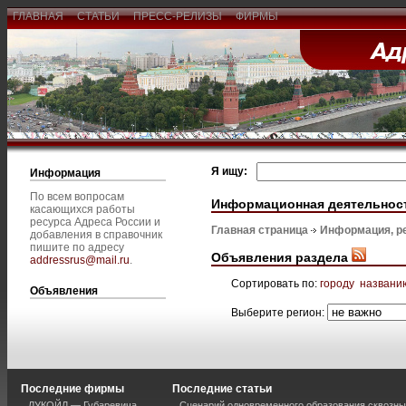
ГЛАВНАЯ
СТАТЬИ
ПРЕСС-РЕЛИЗЫ
ФИРМЫ
Я ищу:
Информация
По всем вопросам
Информационная деятельнос
касающихся работы
ресурса Адреса России и
Главная страница
Информация, р
добавления в справочник
пишите по адресу
Объявления раздела
addressrus@mail.ru
.
Сортировать по:
городу
названи
Объявления
Выберите регион:
Последние фирмы
Последние статьи
ЛУКОЙЛ — Губаревича
Сценарий одновременного образования сквозны