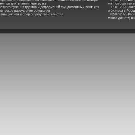
ен при длительной перегрузке
матпомощи измен
озного пучения грунтов и деформаций фундаментных лент: как
17-01-2026 Зак
лическое разрушение основания
и бизнеса в Росс
инициатива и спор о представительстве
02-07-2025 Кар
места для отдыха