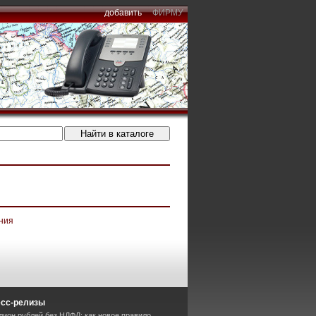
добавить
ФИРМУ
ния
есс-релизы
лион рублей без НДФЛ: как новое правило