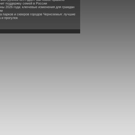
ит поддержку семей в России
оны 2026 года: ключевые изменения для граждан
ии
та парков и скверов городов Черноземья: лучшие
 и прогулок