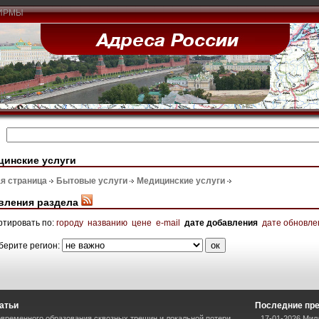
ИРМЫ
цинские услуги
я страница
Бытовые услуги
Медицинские услуги
вления раздела
ртировать по:
городу
названию
цене
e-mail
дате добавления
дате обновле
берите регион:
атьи
Последние пр
временного образования сквозных трещин и локальной потери
17-01-2026 Мил