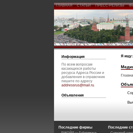
ГЛАВНАЯ
СТАТЬИ
ПРЕСС-РЕЛИЗЫ
Ф
Я ищу:
Информация
По всем вопросам
Меди
касающихся работы
ресурса Адреса России и
Главна
добавления в справочник
пишите по адресу
Объя
addressrus@mail.ru
.
Со
Объявления
Вы
Последние фирмы
Последние ст
ЛУКОЙЛ — Губаревича
Сценарий одно