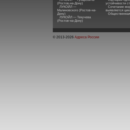
(Ростов-на-Дону)
устойчивости ст
ЛУКОЙЛ —
Сочетание мор
Малиновского (Ростов-на-
выявляется цик
Дону)
Общественная 
ЛУКОЙЛ — Текучева
(Ростов-на-Дону)
© 2013-
2026
Адреса России