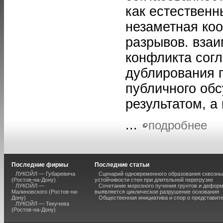
как естественн
незаметная коо
разрывов. вза
конфликта согл
дублирования 
публичного обс
результатом, а
...
подробнее
Последние фирмы
Последние статьи
ЛУКОЙЛ — Губаревича
Сценарий одновременного образования сквозны
(Ростов-на-Дону)
устойчивости стен при длительной перегрузке
ЛУКОЙЛ —
Сочетание морозного пучения грунтов и дефор
Малиновского (Ростов-на-
выявляется циклическое разрушение основания
Дону)
Общественная инициатива и спор о представит
ЛУКОЙЛ — Текучева
(Ростов-на-Дону)