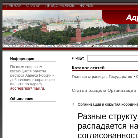
ГЛАВНАЯ
СТАТЬИ
ПРЕСС-РЕЛИЗЫ
ФИРМЫ
Я ищу:
Информация
По всем вопросам
Каталог статей
касающихся работы
ресурса Адреса России и
Главная страница
Государство
добавления в справочник
пишите по адресу
addressrus@mail.ru
.
Статьи раздела Организации
Объявления
Организации и скрытая координ
1.
Разные структу
распадается н
согласованнос