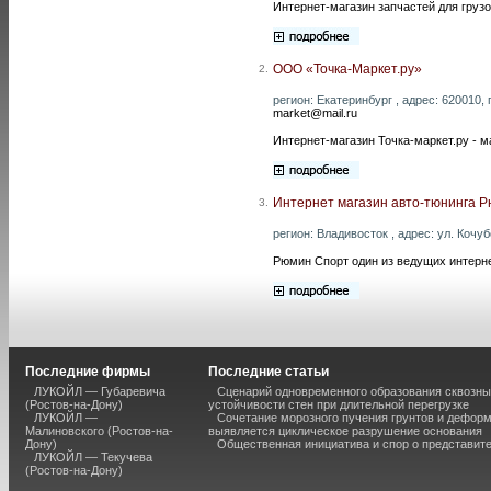
Интернет-магазин запчастей для грузо
ООО «Точка-Маркет.ру»
2.
регион: Екатеринбург , адрес: 620010, 
market@mail.ru
Интернет-магазин Точка-маркет.ру - м
Интернет магазин авто-тюнинга 
3.
регион: Владивосток , адрес: ул. Кочубе
Рюмин Спорт один из ведущих интерне
Последние фирмы
Последние статьи
ЛУКОЙЛ — Губаревича
Сценарий одновременного образования сквозны
(Ростов-на-Дону)
устойчивости стен при длительной перегрузке
ЛУКОЙЛ —
Сочетание морозного пучения грунтов и дефор
Малиновского (Ростов-на-
выявляется циклическое разрушение основания
Дону)
Общественная инициатива и спор о представит
ЛУКОЙЛ — Текучева
(Ростов-на-Дону)