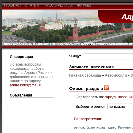
ГЛАВНАЯ
СТАТЬИ
ПРЕСС-РЕЛИЗЫ
ФИРМЫ
Я ищу:
Информация
По всем вопросам
Запчасти, автохимия
касающихся работы
ресурса Адреса России и
Главная страница
Автомобили
З
добавления в справочник
пишите по адресу
addressrus@mail.ru
.
Фирмы раздела
Объявления
Сортировать по:
городу
названи
Выберите регион:
Балтевротехник
1.
регион: Калининград , адрес: Калинингр