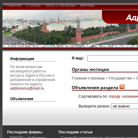
ГЛАВНАЯ
СТАТЬИ
ПРЕСС-РЕЛИЗЫ
ФИРМЫ
Я ищу:
Информация
По всем вопросам
Органы юстиции
касающихся работы
ресурса Адреса России и
Главная страница
Государство
добавления в справочник
пишите по адресу
Объявления раздела
addressrus@mail.ru
.
Сортировать по:
городу
названи
Объявления
Выберите регион:
Последние фирмы
Последние статьи
ЛУКОЙЛ — Губаревича
Сценарий одновременного образования сквозны