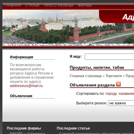
ГЛАВНАЯ
СТАТЬИ
ПРЕСС-РЕЛИЗЫ
ФИРМЫ
Я ищу:
Информация
По всем вопросам
Продукты, напитки, табак
касающихся работы
ресурса Адреса России и
Главная страница
Торговля
Прод
добавления в справочник
пишите по адресу
Объявления раздела
addressrus@mail.ru
.
Сортировать по:
городу
названи
Объявления
Выберите регион:
Последние фирмы
Последние статьи
ЛУКОЙЛ — Губаревича
Сценарий одновременного образования сквозны