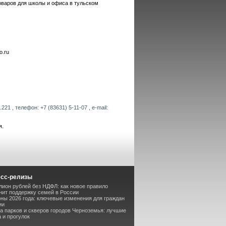
оваров для школы и офиса в тульском
o.ru
21 , телефон: +7 (83631) 5-11-07 , e-mail:
я.
есс-релизы
лион рублей без НДФЛ: как новое правило
ит поддержку семей в России
оны 2026 года: ключевые изменения для граждан
ии
та парков и скверов городов Черноземья: лучшие
 и прогулок