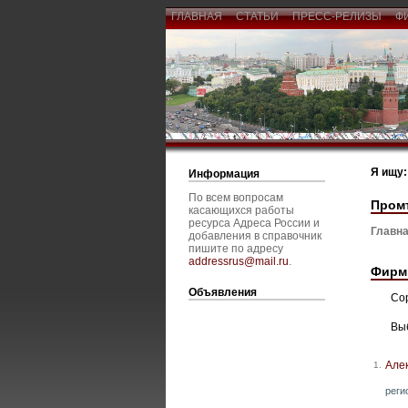
ГЛАВНАЯ
СТАТЬИ
ПРЕСС-РЕЛИЗЫ
Ф
Я ищу:
Информация
По всем вопросам
Пром
касающихся работы
ресурса Адреса России и
Главна
добавления в справочник
пишите по адресу
addressrus@mail.ru
.
Фирм
Объявления
Со
Вы
Але
1.
реги