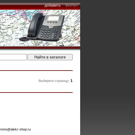
добавить
ФИРМУ
1
Выберите страницу:
romo@alekc-shop.ru