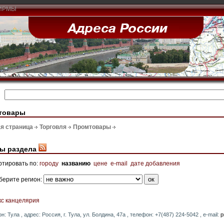
ИРМЫ
товары
я страница
Торговля
Промтовары
ы раздела
ртировать по:
городу
названию
цене
e-mail
дате добавления
берите регион:
кс канцелярия
он: Тула , адрес: Россия, г. Тула, ул. Болдина, 47а , телефон: +7(487) 224-5042 , e-mail:
p