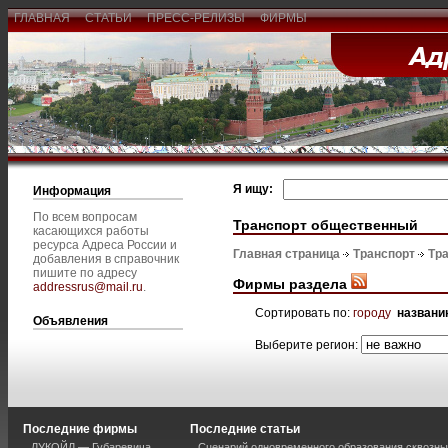
ГЛАВНАЯ
СТАТЬИ
ПРЕСС-РЕЛИЗЫ
ФИРМЫ
Я ищу:
Информация
По всем вопросам
Транспорт общественный
касающихся работы
ресурса Адреса России и
Главная страница
Транспорт
Тр
добавления в справочник
пишите по адресу
Фирмы раздела
addressrus@mail.ru
.
Сортировать по:
городу
названи
Объявления
Выберите регион:
Последние фирмы
Последние статьи
ЛУКОЙЛ — Губаревича
Сценарий одновременного образования сквозны