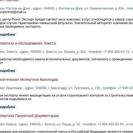
ион: Ростов-на-Дону , адрес: 344000, г. Ростов-на-Дону, ул. Лермонтовская, д. 83а , теле
ltexpertrnd@mail.ru
 центр Риэлт-Эксперт предоставляет весь комплекс услуг, относящихся к сфере стро
дом случае гарантирован наивысший результат. Значительный авторитет компании бы
ых проводимых экспертиз.
спертиза и обследование Элиста
ион: Элиста , адрес: 358000, г. Элиста, ул. Ленина, д. 263 , телефон: +7-950-855-57-74 , 
работка необходимого пакета исполнительных документов, связанного с проведением
от.
роительная экспертиза Краснодар
ион: Краснодар , адрес: 350000, г. Краснодар, ул. Тургенева, д. 135 , телефон: +7-938-102
и эксперты имеют аккредитацию на услуги строительного контроля за строительство
ектов недвижимости.
спертиза Проектной Документации
ион: Калуга , адрес: 248030, г. Калуга, ул. Труда, д. 15 , телефон: +7-906-423-82-84 , e-ma
ование для разработки строительной сметы в Российской Федерации является норма