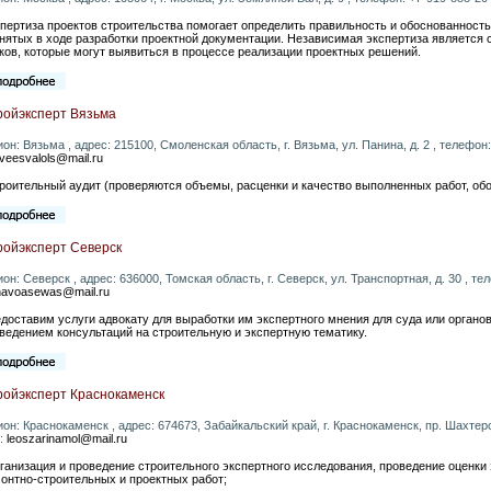
пертиза проектов строительства помогает определить правильность и обоснованность
нятых в ходе разработки проектной документации. Независимая экспертиза является 
ков, которые могут выявиться в процессе реализации проектных решений.
ройэксперт Вязьма
ион: Вязьма , адрес: 215100, Смоленская область, г. Вязьма, ул. Панина, д. 2 , телефон: 
veesvalols@mail.ru
троительный аудит (проверяются объемы, расценки и качество выполненных работ, об
ройэксперт Северск
ион: Северск , адрес: 636000, Томская область, г. Северск, ул. Транспортная, д. 30 , теле
navoasewas@mail.ru
доставим услуги адвокату для выработки им экспертного мнения для суда или органов
ведением консультаций на строительную и экспертную тематику.
ройэксперт Краснокаменск
ион: Краснокаменск , адрес: 674673, Забайкальский край, г. Краснокаменск, пр. Шахтеров,
l:
leoszarinamol@mail.ru
рганизация и проведение строительного экспертного исследования, проведение оценки
онтно-строительных и проектных работ;