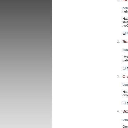
рег
rie
Наш
каж
люб
Эк
2.
рег
Раз
раб
Ст
3.
рег
Наш
объ
Эк
4.
рег
Осн