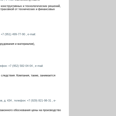
 конструктивных и технологических решений,
страховкой от технических и финансовых
+7 (951) 499-77-90 , e-mail:
орудования и материалов),
фон: +7 (952) 582-04-04 , e-mail:
 следствия. Компания, также, занимается
 д. 434 , телефон: +7 (929) 821-98-31 , e-
 законного обоснования цены на производство