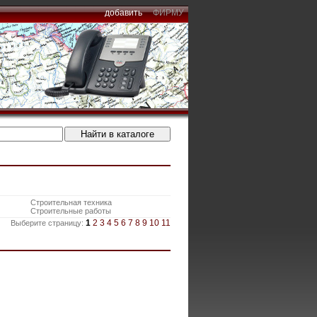
добавить
ФИРМУ
Строительная техника
Строительные работы
1
2
3
4
5
6
7
8
9
10
11
Выберите страницу: