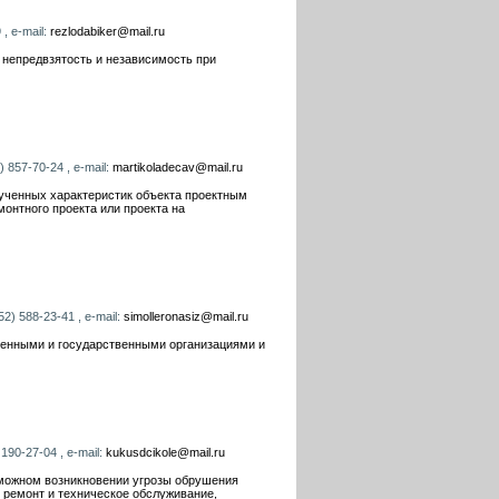
, e-mail:
rezlodabiker@mail.ru
 непредвзятость и независимость при
 857-70-24 , e-mail:
martikoladecav@mail.ru
ученных характеристик объекта проектным
монтного проекта или проекта на
2) 588-23-41 , e-mail:
simolleronasiz@mail.ru
венными и государственными организациями и
190-27-04 , e-mail:
kukusdcikole@mail.ru
зможном возникновении угрозы обрушения
 ремонт и техническое обслуживание,