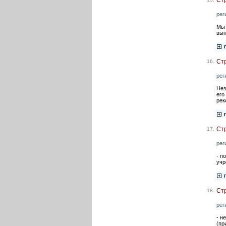
рег
Мы 
вын
Ст
16.
рег
Нез
его
рек
Ст
17.
рег
- п
учр
Ст
18.
рег
- н
(пр