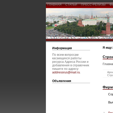
ГЛАВНАЯ
СТАТЬИ
ПРЕСС-РЕЛИЗЫ
Ф
Я ищу:
Информация
По всем вопросам
Стро
касающихся работы
ресурса Адреса России и
Главна
добавления в справочник
пишите по адресу
addressrus@mail.ru
.
Архи
Стро
Объявления
Фирм
Со
Вы
Ри
1.