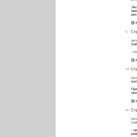
Экс
при
рис
Ст
9.
рег
mat
- с
Ст
10.
рег
ive
Пре
про
Ст
11.
рег
mai
- о
рем