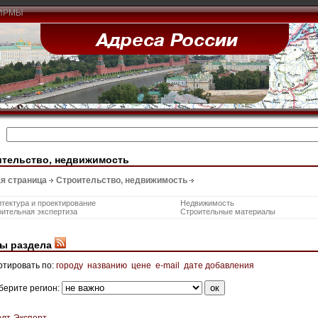
ИРМЫ
ительство, недвижимость
я страница
Строительство, недвижимость
тектура и проектирование
Недвижимость
ительная экспертиза
Строительные материалы
ы раздела
ртировать по:
городу
названию
цене
e-mail
дате добавления
берите регион:
элт-Эксперт