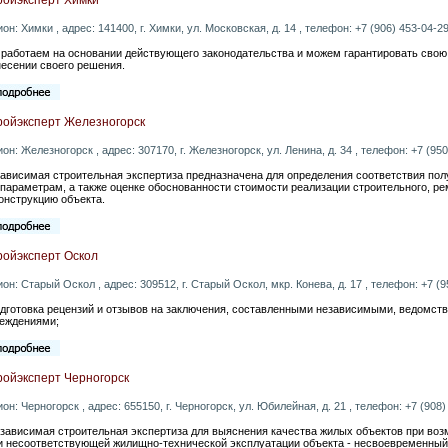
ион: Химки , адрес: 141400, г. Химки, ул. Московская, д. 14 , телефон: +7 (906) 453-04-29 
работаем на основании действующего законодательства и можем гарантировать свою
есении своего решения.
ройэксперт Железногорск
ион: Железногорск , адрес: 307170, г. Железногорск, ул. Ленина, д. 34 , телефон: +7 (950)
ависимая строительная экспертиза предназначена для определения соответствия пол
 параметрам, а также оценке обоснованности стоимости реализации строительного, ре
онструкцию объекта.
ройэксперт Оскол
ион: Старый Оскол , адрес: 309512, г. Старый Оскол, мкр. Конева, д. 17 , телефон: +7 (95
одготовка рецензий и отзывов на заключения, составленными независимыми, ведомст
еждениями;
ройэксперт Черногорск
ион: Черногорск , адрес: 655150, г. Черногорск, ул. Юбилейная, д. 21 , телефон: +7 (908) 
езависимая строительная экспертиза для выяснения качества жилых объектов при во
и несоответствующей жилищно-технической эксплуатации объекта - несвоевременный