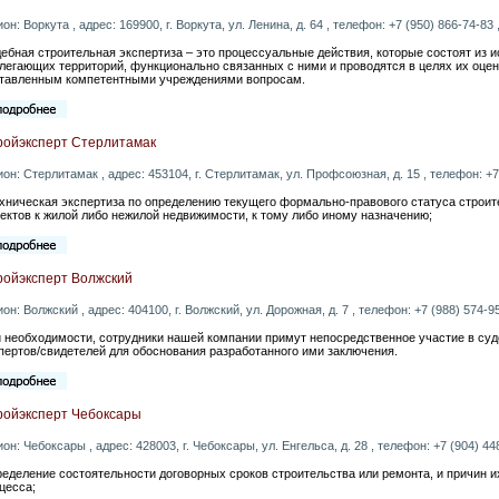
ион: Воркута , адрес: 169900, г. Воркута, ул. Ленина, д. 64 , телефон: +7 (950) 866-74-83 ,
ебная строительная экспертиза – это процессуальные действия, которые состоят из 
легающих территорий, функционально связанных с ними и проводятся в целях их оценк
тавленным компетентными учреждениями вопросам.
ройэксперт Стерлитамак
ион: Стерлитамак , адрес: 453104, г. Стерлитамак, ул. Профсоюзная, д. 15 , телефон: +7 
ехническая экспертиза по определению текущего формально-правового статуса строит
ектов к жилой либо нежилой недвижимости, к тому либо иному назначению;
ройэксперт Волжский
ион: Волжский , адрес: 404100, г. Волжский, ул. Дорожная, д. 7 , телефон: +7 (988) 574-95
 необходимости, сотрудники нашей компании примут непосредственное участие в суд
пертов/свидетелей для обоснования разработанного ими заключения.
ройэксперт Чебоксары
ион: Чебоксары , адрес: 428003, г. Чебоксары, ул. Енгельса, д. 28 , телефон: +7 (904) 448
еделение состоятельности договорных сроков строительства или ремонта, и причин и
цесса;