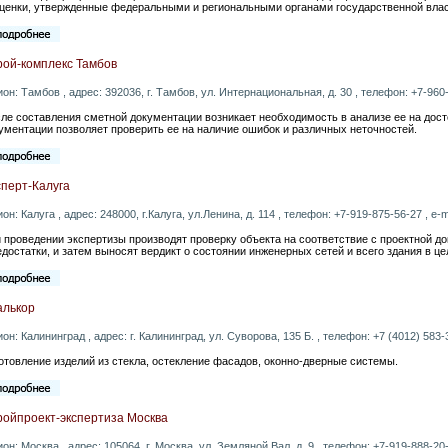
ценки, утвержденные федеральными и региональными органами государственной влас
рой-комплекс Тамбов
ион: Тамбов , адрес: 392036, г. Тамбов, ул. Интернациональная, д. 30 , телефон: +7-960-
ле составления сметной документации возникает необходимость в анализе ее на дос
ументации позволяет проверить ее на наличие ошибок и различных неточностей.
сперт-Калуга
ион: Калуга , адрес: 248000, г.Калуга, ул.Ленина, д. 114 , телефон: +7-919-875-56-27 , e-m
 проведении экспертизы производят проверку объекта на соответствие с проектной
едостатки, и затем выносят вердикт о состоянии инженерных сетей и всего здания в це
алькор
ион: Калининград , адрес: г. Калининград, ул. Суворова, 135 Б. , телефон: +7 (4012) 583-3
отовление изделий из стекла, остекление фасадов, оконно-дверные системы.
ройпроект-экспертиза Москва
ион: Москва , адрес: 105064, г. Москва, ул. Земляной Вал, д. 9 , телефон: +7-919-888-20-