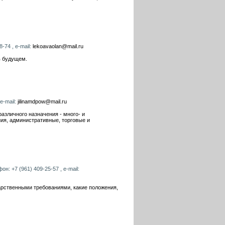
-74 , e-mail:
lekoavaolan@mail.ru
в будущем.
 e-mail:
jilinamdpow@mail.ru
азличного назначения - много- и
я, административные, торговые и
он: +7 (961) 409-25-57 , e-mail:
дарственными требованиями, какие положения,