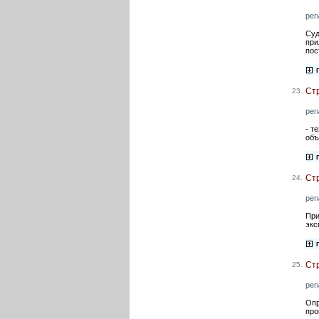
рег
Суд
при
пос
Ст
23.
рег
- т
объ
Ст
24.
рег
При
экс
Ст
25.
рег
Опр
про