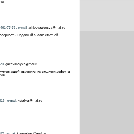
ти.
461-77-79 , e-mail:
arhipovaalecsya@mail.ru
товерность. Подобный анализ сметной
ail:
gaecvimolyka@mail.ru
 документацией, выявляют имеющиеся дефекты
лом.
13 , e-mail:
kstalkor@mail.ru
82 , e-mail:
inamoxloer@mail.ru