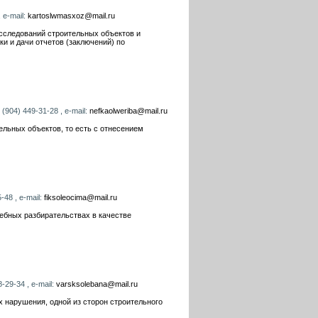
 e-mail:
kartoslwmasxoz@mail.ru
исследований строительных объектов и
и и дачи отчетов (заключений) по
(904) 449-31-28 , e-mail:
nefkaolweriba@mail.ru
ельных объектов, то есть с отнесением
-48 , e-mail:
fiksoleocima@mail.ru
ебных разбирательствах в качестве
-29-34 , e-mail:
varsksolebana@mail.ru
х нарушения, одной из сторон строительного