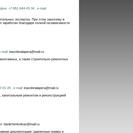
фон: +7-951-844-43-34 , e-mail:
ительных экспертиз. При этом заказчику в
л заработан благодаря полной независимости
e-mail:
inavobnalapera@mail.ru
 монтажных, а также строительно-ремонтных
-01-20 , e-mail:
inavobnalapera@mail.ru
м, капитальным ремонтом и реконструкцией
il:
danilchenkolsas@mail.ru
тивная документация: единичные нормы и