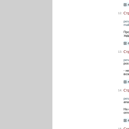
Ст
12.
рег
mai
Про
зад
Ст
13.
рег
pos
- н
воз
Ст
14.
рег
ana
На 
опт
Ст
15.