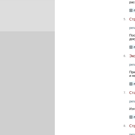
рас
Ст
5.
рег
Пос
док
Эк
6.
рег
При
и н
Ст
7.
рег
Изг
Ст
8.
рег