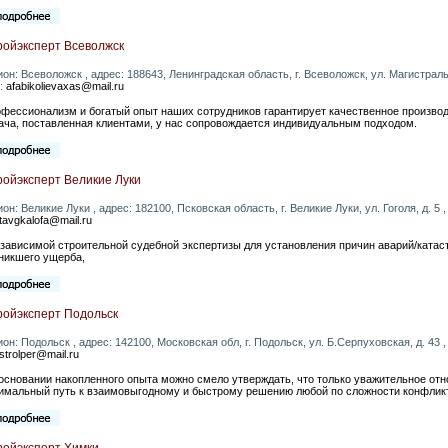
ройэксперт Всеволжск
ион: Всеволожск , адрес: 188643, Ленинградская область, г. Всеволожск, ул. Магистральна
l:
afabikolievaxas@mail.ru
фессионализм и богатый опыт наших сотрудников гарантирует качественное производс
ача, поставленная клиентами, у нас сопровождается индивидуальным подходом.
ройэксперт Великие Луки
ион: Великие Луки , адрес: 182100, Псковская область, г. Великие Луки, ул. Гоголя, д. 5 ,
tavgkalofa@mail.ru
езависимой строительной судебной экспертизы для установления причин аварий/катас
никшего ущерба,
ройэксперт Подольск
ион: Подольск , адрес: 142100, Московская обл, г. Подольск, ул. Б.Серпуховская, д. 43 , 
strolper@mail.ru
основании накопленного опыта можно смело утверждать, что только уважительное от
имальный путь к взаимовыгодному и быстрому решению любой по сложности конфликт
ройэксперт Химки