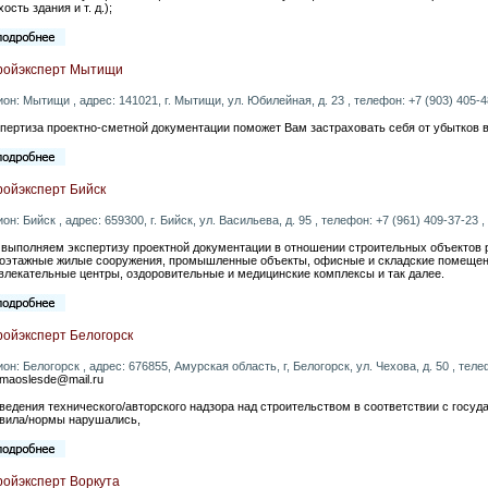
хость здания и т. д.);
ройэксперт Мытищи
ион: Мытищи , адрес: 141021, г. Мытищи, ул. Юбилейная, д. 23 , телефон: +7 (903) 405-48
пертиза проектно-сметной документации поможет Вам застраховать себя от убытков 
ройэксперт Бийск
ион: Бийск , адрес: 659300, г. Бийск, ул. Васильева, д. 95 , телефон: +7 (961) 409-37-23 ,
выполняем экспертизу проектной документации в отношении строительных объектов р
оэтажные жилые сооружения, промышленные объекты, офисные и складские помещени
влекательные центры, оздоровительные и медицинские комплексы и так далее.
ройэксперт Белогорск
ион: Белогорск , адрес: 676855, Амурская область, г, Белогорск, ул. Чехова, д. 50 , телеф
iemaoslesde@mail.ru
ведения технического/авторского надзора над строительством в соответствии с госу
вила/нормы нарушались,
ройэксперт Воркута