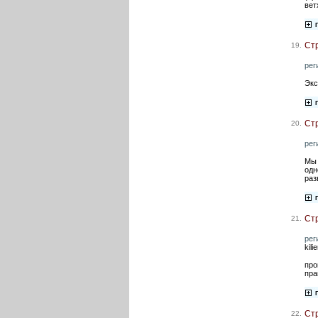
вет
Ст
19.
рег
Экс
Ст
20.
рег
Мы 
одн
раз
Ст
21.
рег
kil
про
пра
Ст
22.