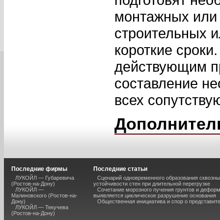
монтажных или 
строительных и
короткие сроки
действующим п
составление не
всех сопутству
Дополнител
Последние фирмы
Последние статьи
ЛУКОЙЛ — Губаревича
Сценарий одновременного образования сквозны
(Ростов-на-Дону)
устойчивости стен при длительной перегрузке
ЛУКОЙЛ —
Сочетание морозного пучения грунтов и дефор
Малиновского (Ростов-на-
выявляется циклическое разрушение основания
Дону)
Общественная инициатива и спор о представит
ЛУКОЙЛ — Текучева
(Ростов-на-Дону)