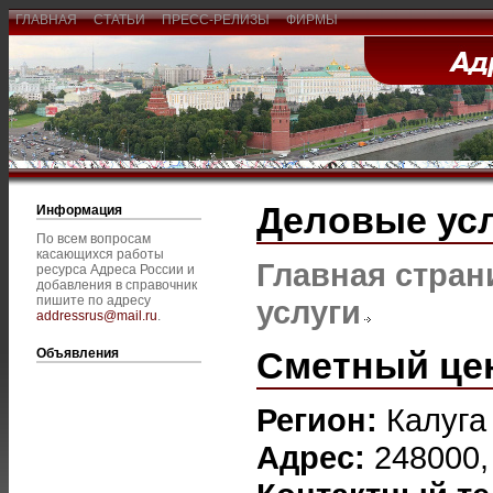
ГЛАВНАЯ
СТАТЬИ
ПРЕСС-РЕЛИЗЫ
ФИРМЫ
Деловые ус
Информация
По всем вопросам
касающихся работы
Главная стран
ресурса Адреса России и
добавления в справочник
пишите по адресу
услуги
addressrus@mail.ru
.
Сметный цен
Объявления
Регион:
Калуга
Адрес:
248000, 