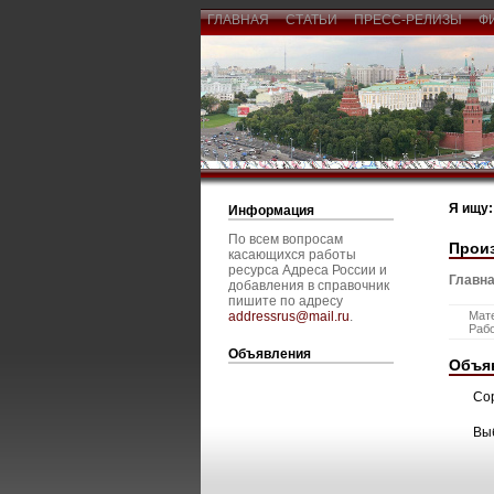
ГЛАВНАЯ
СТАТЬИ
ПРЕСС-РЕЛИЗЫ
Ф
Я ищу:
Информация
По всем вопросам
Прои
касающихся работы
ресурса Адреса России и
Главна
добавления в справочник
пишите по адресу
addressrus@mail.ru
.
Мат
Раб
Объявления
Объя
Со
Вы