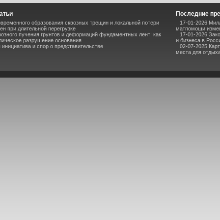
атьи
Последние пр
временного образования сквозных трещин и локальной потери
17-01-2026 Мил
ен при длительной перегрузке
матпомощи измен
озного пучения грунтов и деформаций фундаментных лент: как
17-01-2026 Зак
лическое разрушение основания
и бизнеса в Росс
инициатива и спор о представительстве
02-07-2025 Кар
места для отдыха