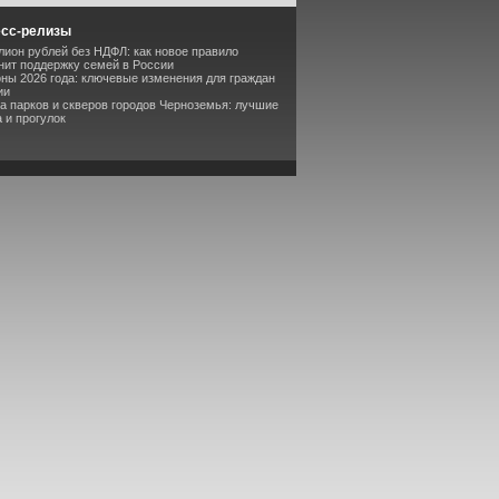
есс-релизы
лион рублей без НДФЛ: как новое правило
ит поддержку семей в России
оны 2026 года: ключевые изменения для граждан
ии
та парков и скверов городов Черноземья: лучшие
 и прогулок