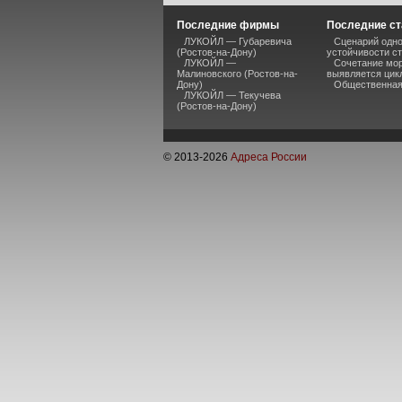
Последние фирмы
Последние ст
ЛУКОЙЛ — Губаревича
Сценарий одно
(Ростов-на-Дону)
устойчивости ст
ЛУКОЙЛ —
Сочетание мор
Малиновского (Ростов-на-
выявляется цик
Дону)
Общественная 
ЛУКОЙЛ — Текучева
(Ростов-на-Дону)
© 2013-
2026
Адреса России