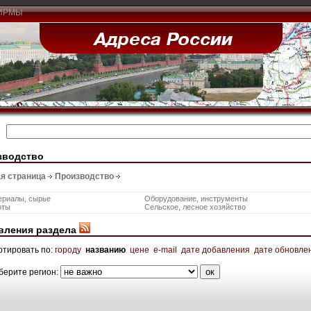
ИРМЫ
зводство
я страница
Производство
ериалы, сырье
Оборудование, инструменты
оты
Сельское, лесное хозяйство
вления раздела
ртировать по:
городу
названию
цене
e-mail
дате добавления
дате обновле
берите регион: