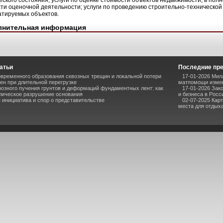
еского состояния; услуги по оценке стоимости объектов недвижимости, в пол
сти оценочной деятельности; услуги по проведению строительно-технической
атируемых объектов.
лнительная информация
атьи
Последние пр
временного образования сквозных трещин и локальной потери
17-01-2026 Мил
ен при длительной перегрузке
матпомощи измен
озного пучения грунтов и деформаций фундаментных лент: как
17-01-2026 Зак
лическое разрушение основания
и бизнеса в Росс
инициатива и спор о представительстве
02-07-2025 Кар
места для отдыха