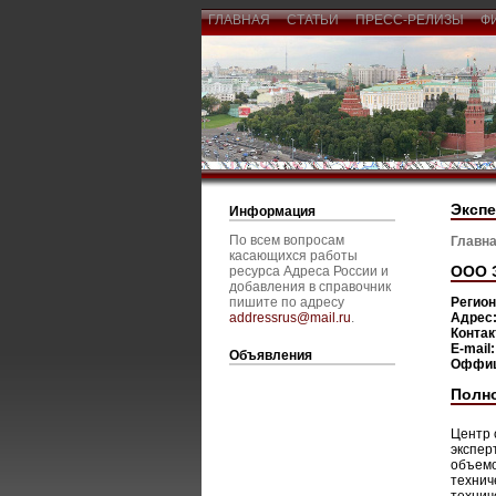
ГЛАВНАЯ
СТАТЬИ
ПРЕСС-РЕЛИЗЫ
Ф
Экспе
Информация
По всем вопросам
Главна
касающихся работы
ООО 
ресурса Адреса России и
добавления в справочник
пишите по адресу
Регио
addressrus@mail.ru
.
Адрес
Конта
E-mail
Объявления
Оффиц
Полн
Центр 
экспер
объемо
технич