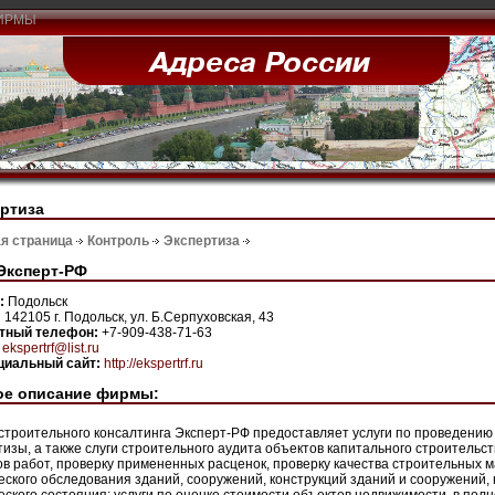
ИРМЫ
ртиза
я страница
Контроль
Экспертиза
Эксперт-РФ
н:
Подольск
:
142105 г. Подольск, ул. Б.Серпуховская, 43
ктный телефон:
+7-909-438-71-63
:
ekspertrf@list.ru
иальный сайт:
http://ekspertrf.ru
ое описание фирмы:
строительного консалтинга Эксперт-РФ предоставляет услуги по проведению
тизы, а также слуги строительного аудита объектов капитального строитель
в работ, проверку примененных расценок, проверку качества строительных м
еского обследования зданий, сооружений, конструкций зданий и сооружений, 