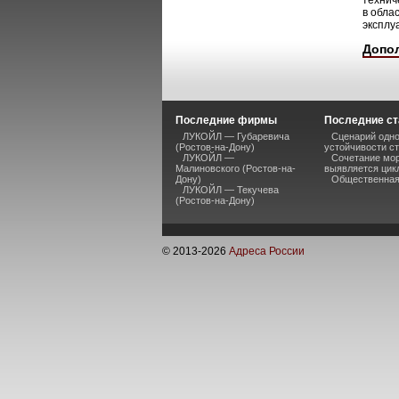
технич
в обла
эксплу
Допо
Последние фирмы
Последние ст
ЛУКОЙЛ — Губаревича
Сценарий одно
(Ростов-на-Дону)
устойчивости ст
ЛУКОЙЛ —
Сочетание мор
Малиновского (Ростов-на-
выявляется цик
Дону)
Общественная 
ЛУКОЙЛ — Текучева
(Ростов-на-Дону)
© 2013-
2026
Адреса России