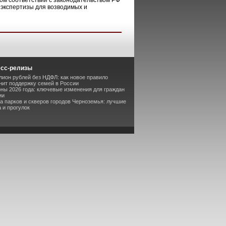
ном соответствии с законодательством РФ
 экспертизы для возводимых и
есс-релизы
лион рублей без НДФЛ: как новое правило
ит поддержку семей в России
оны 2026 года: ключевые изменения для граждан
ии
та парков и скверов городов Черноземья: лучшие
 и прогулок