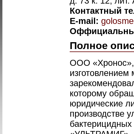
д. 73 к. 12, лит
Контактный т
E-mail:
golosme
Оффициальны
Полное опи
ООО «Хронос», 
изготовлением 
зарекомендовал
которому обращ
юридические ли
производстве у
бактерицидных 
«УЛЬТРАМИГ», а