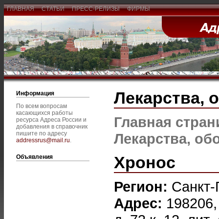
ГЛАВНАЯ
СТАТЬИ
ПРЕСС-РЕЛИЗЫ
ФИРМЫ
Лекарства, 
Информация
По всем вопросам
касающихся работы
Главная стран
ресурса Адреса России и
добавления в справочник
пишите по адресу
Лекарства, об
addressrus@mail.ru
.
Хронос
Объявления
Регион:
Санкт-
Адрес:
198206,