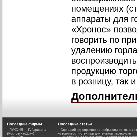
помещениях (ст
аппараты для г
«Хронос» позв
говорить по при
удалению горла
воспроизводить
продукцию тор
в розницу, так и
Дополнител
Последние фирмы
Последние статьи
ЛУКОЙЛ — Губаревича
Сценарий одновременного образования сквозны
(Ростов-на-Дону)
устойчивости стен при длительной перегрузке