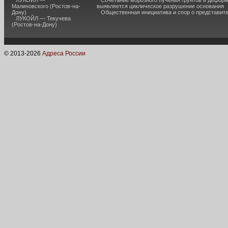
ЛУКОЙЛ —
Сочетание морозного пучения грунтов и дефор
Малиновского (Ростов-на-
выявляется циклическое разрушение основания
Дону)
Общественная инициатива и спор о представит
ЛУКОЙЛ — Текучева
(Ростов-на-Дону)
© 2013-
2026
Адреса России