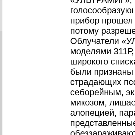
голосообразующ
прибор прошел 
потому разреше
Облучатели «У
моделями 311Р,
широкого списк
были признаны
страдающих псо
себорейным, эк
микозом, лишае
алопецией, пар
представленные
обеззараживают