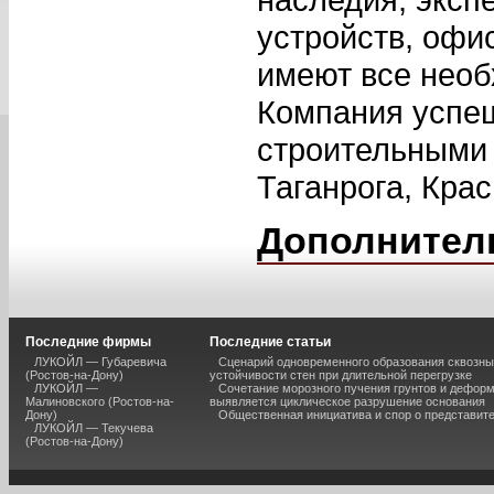
устройств, офи
имеют все необ
Компания успеш
строительными
Таганрога, Крас
Дополнител
Последние фирмы
Последние статьи
ЛУКОЙЛ — Губаревича
Сценарий одновременного образования сквозны
(Ростов-на-Дону)
устойчивости стен при длительной перегрузке
ЛУКОЙЛ —
Сочетание морозного пучения грунтов и дефор
Малиновского (Ростов-на-
выявляется циклическое разрушение основания
Дону)
Общественная инициатива и спор о представит
ЛУКОЙЛ — Текучева
(Ростов-на-Дону)