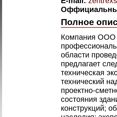
E-mail:
zentrex
Оффициальны
Полное опи
Компания ООО 
профессиональ
области провед
предлагает сле
техническая эк
технический на
проектно-сметн
состояния здан
конструкций; о
наследия; эксп