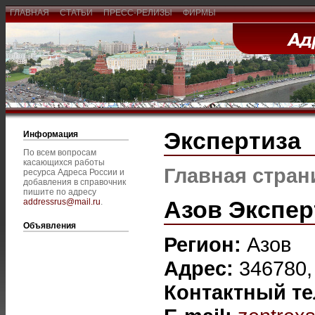
ГЛАВНАЯ
СТАТЬИ
ПРЕСС-РЕЛИЗЫ
ФИРМЫ
Экспертиза
Информация
По всем вопросам
касающихся работы
Главная стран
ресурса Адреса России и
добавления в справочник
пишите по адресу
Азов Экспер
addressrus@mail.ru
.
Объявления
Регион:
Азов
Адрес:
346780, 
Контактный т