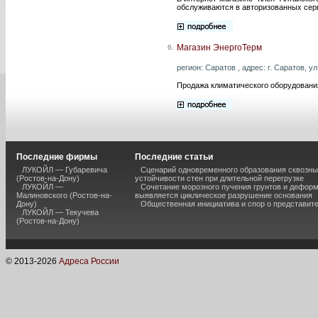
обслуживаются в авторизованных сер
Магазин ЭнергоТерм
6.
регион: Саратов , адрес: г. Саратов, у
Продажа климатического оборудовани
Последние фирмы
Последние статьи
ЛУКОЙЛ — Губаревича
Сценарий одновременного образования сквозны
(Ростов-на-Дону)
устойчивости стен при длительной перегрузке
ЛУКОЙЛ —
Сочетание морозного пучения грунтов и дефор
Малиновского (Ростов-на-
выявляется циклическое разрушение основания
Дону)
Общественная инициатива и спор о представит
ЛУКОЙЛ — Текучева
(Ростов-на-Дону)
© 2013-
2026
Адреса России