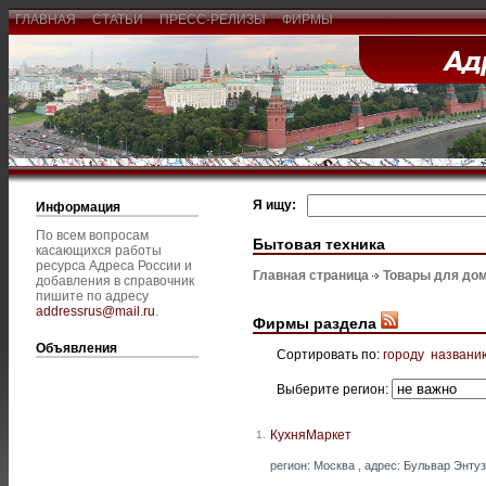
ГЛАВНАЯ
СТАТЬИ
ПРЕСС-РЕЛИЗЫ
ФИРМЫ
Я ищу:
Информация
По всем вопросам
Бытовая техника
касающихся работы
ресурса Адреса России и
Главная страница
Товары для дом
добавления в справочник
пишите по адресу
addressrus@mail.ru
.
Фирмы раздела
Объявления
Сортировать по:
городу
названи
Выберите регион:
КухняМаркет
1.
регион: Москва , адрес: Бульвар Энтузи