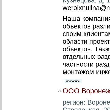
Кузнецова, д. 1
werolxnulina@m
Наша компания
объектов разли
своим клиента
области проек
объектов. Так
отдельных разд
частности разд
монтажом инже
ООО Воронеж
25.
регион: Воронеж
Стрелецкая, 20 