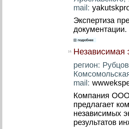
mail:
yakutskpr
Экспертиза пр
документации.
Независимая э
16.
регион: Рубцовс
Комсомольская,
mail:
wwwekspe
Компания ООО 
предлагает ко
независимых э
результатов и