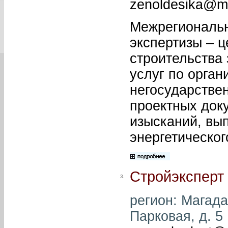
zenoldesika@ma
Межрегиональн
экспертизы – ц
строительства
услуг по орга
негосударстве
проектных док
изысканий, вы
энергетическог
Стройэксперт
3.
регион: Магадан
Парковая, д. 5 