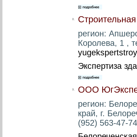
Строительная
8.
регион: Апшеро
Королева, 1 , 
yugekspertstro
Экспертиза зд
ООО ЮгЭкспе
9.
регион: Белоре
край, г. Белоре
(952) 563-47-74
Белореченская