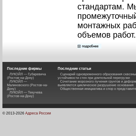
стандартам. М
промежуточный
монтажных рабо
объемов работ.
Последние фирмы
Последние статьи
ЛУКОЙЛ — Губаревича
Сценарий одновременного образования сквозны
(Ростов-на-Дону)
устойчивости стен при длительной перегрузке
ЛУКОЙЛ —
Сочетание морозного пучения грунтов и дефор
Малиновского (Ростов-на-
выявляется циклическое разрушение основания
Дону)
Общественная инициатива и спор о представит
ЛУКОЙЛ — Текучева
(Ростов-на-Дону)
© 2013-
2026
Адреса России