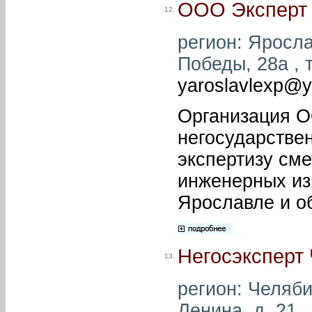
ООО Эксперт
12.
регион: Яросла
Победы, 28а , т
yaroslavlexp@y
Организация О
негосударствен
экспертизу см
инженерных изы
Ярославле и о
Негосэксперт
13.
регион: Челябин
Ленина, д. 21 ,