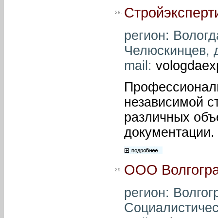
Стройэксперт
28.
регион: Вологда
Челюскинцев, д.
mail:
vologdae
Профессиональ
независимой с
различных объ
документации.
ООО Волгогра
29.
регион: Волгогр
Социалистическ