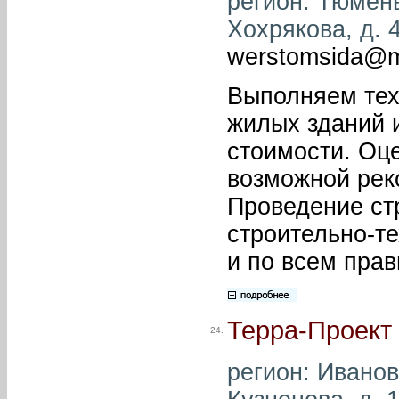
регион: Тюмень
Хохрякова, д. 4
werstomsida@ma
Выполняем тех
жилых зданий 
стоимости. Оц
возможной рек
Проведение ст
строительно-т
и по всем пра
Терра-Проект
24.
регион: Иваново