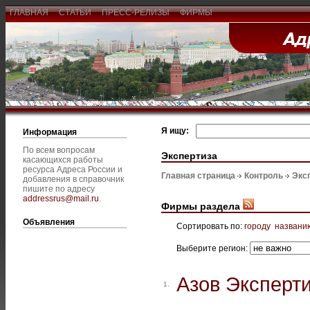
ГЛАВНАЯ
СТАТЬИ
ПРЕСС-РЕЛИЗЫ
ФИРМЫ
Я ищу:
Информация
По всем вопросам
Экспертиза
касающихся работы
ресурса Адреса России и
Главная страница
Контроль
Экс
добавления в справочник
пишите по адресу
addressrus@mail.ru
.
Фирмы раздела
Объявления
Сортировать по:
городу
названи
Выберите регион:
Азов Эксперт
1.