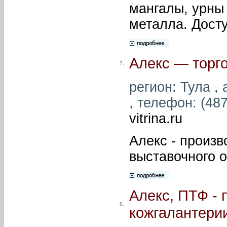
мангалы, урны 
металла. Дост
Алекс — торг
7.
регион: Тула , 
, телефон: (487
vitrina.ru
Алекс - произв
выставочного 
Алекс, ПТФ - 
8.
кожгалантери