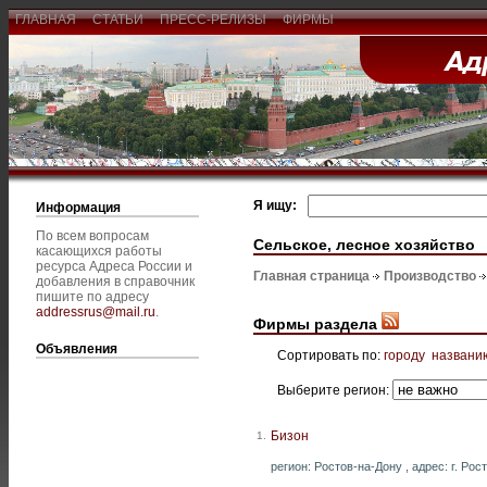
ГЛАВНАЯ
СТАТЬИ
ПРЕСС-РЕЛИЗЫ
ФИРМЫ
Я ищу:
Информация
По всем вопросам
Сельское, лесное хозяйство
касающихся работы
ресурса Адреса России и
Главная страница
Производство
добавления в справочник
пишите по адресу
addressrus@mail.ru
.
Фирмы раздела
Объявления
Сортировать по:
городу
названи
Выберите регион:
Бизон
1.
регион: Ростов-на-Дону , адрес: г. Рос