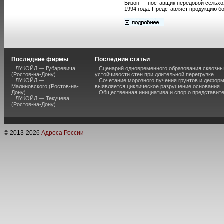
Бизон — поставщик передовой сельхоз
1994 года. Представляет продукцию б
Последние фирмы
Последние статьи
ЛУКОЙЛ — Губаревича
Сценарий одновременного образования сквозны
(Ростов-на-Дону)
устойчивости стен при длительной перегрузке
ЛУКОЙЛ —
Сочетание морозного пучения грунтов и дефор
Малиновского (Ростов-на-
выявляется циклическое разрушение основания
Дону)
Общественная инициатива и спор о представит
ЛУКОЙЛ — Текучева
(Ростов-на-Дону)
© 2013-
2026
Адреса России