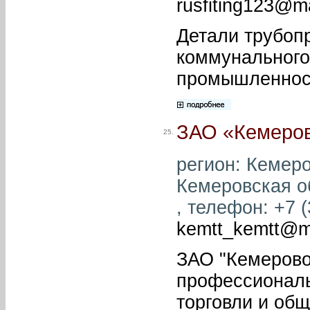
rusfiting123@ma
Детали трубоп
коммунального
промышленност
ЗАО «Кемеров
25.
регион: Кемеро
Кемеровская об
, телефон: +7 (
kemtt_kemtt@ma
ЗАО "Кемерово
профессиональ
торговли и об