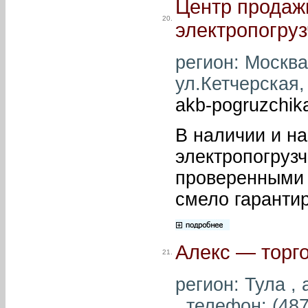
Центр продаж
20.
электропогруз
регион: Москва
ул.Кетчерская,
akb-pogruzchi
В наличии и на
электропогруз
проверенными 
смело гарантир
Алекс — торг
21.
регион: Тула , 
, телефон: (487