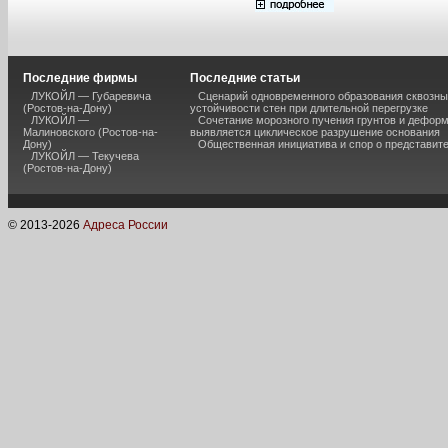
Последние фирмы
Последние статьи
ЛУКОЙЛ — Губаревича
Сценарий одновременного образования сквозны
(Ростов-на-Дону)
устойчивости стен при длительной перегрузке
ЛУКОЙЛ —
Сочетание морозного пучения грунтов и дефор
Малиновского (Ростов-на-
выявляется циклическое разрушение основания
Дону)
Общественная инициатива и спор о представит
ЛУКОЙЛ — Текучева
(Ростов-на-Дону)
© 2013-
2026
Адреса России