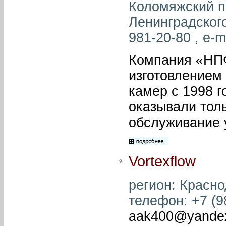
Коломяжский пр
Ленинградского
981-20-80 , e-m
Компания «НПФ
изготовлением
камер с 1998 г
оказывали толь
обслуживание 
Vortexflow
9.
регион: Краснод
телефон: +7 (98
aak400@yandex