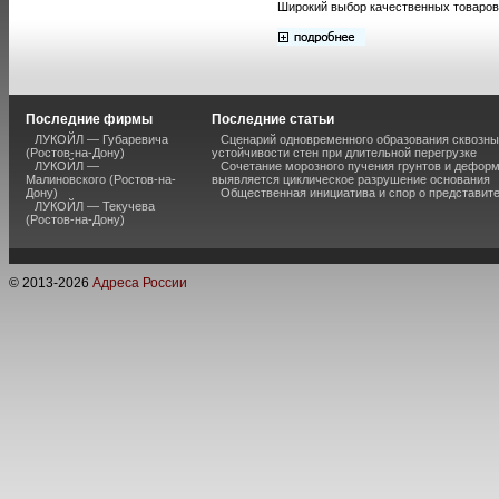
Широкий выбор качественных товаров
Последние фирмы
Последние статьи
ЛУКОЙЛ — Губаревича
Сценарий одновременного образования сквозны
(Ростов-на-Дону)
устойчивости стен при длительной перегрузке
ЛУКОЙЛ —
Сочетание морозного пучения грунтов и дефор
Малиновского (Ростов-на-
выявляется циклическое разрушение основания
Дону)
Общественная инициатива и спор о представит
ЛУКОЙЛ — Текучева
(Ростов-на-Дону)
© 2013-
2026
Адреса России