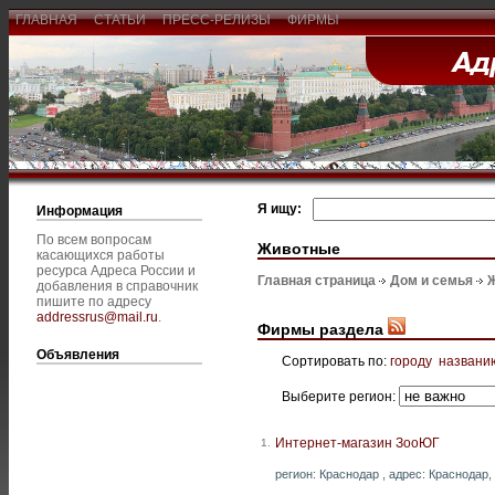
ГЛАВНАЯ
СТАТЬИ
ПРЕСС-РЕЛИЗЫ
ФИРМЫ
Я ищу:
Информация
По всем вопросам
Животные
касающихся работы
ресурса Адреса России и
Главная страница
Дом и семья
добавления в справочник
пишите по адресу
addressrus@mail.ru
.
Фирмы раздела
Объявления
Сортировать по:
городу
названи
Выберите регион:
Интернет-магазин ЗооЮГ
1.
регион: Краснодар , адрес: Краснодар, 