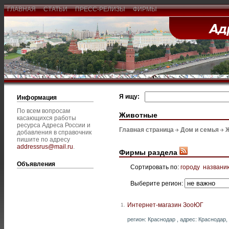
ГЛАВНАЯ
СТАТЬИ
ПРЕСС-РЕЛИЗЫ
ФИРМЫ
Я ищу:
Информация
По всем вопросам
Животные
касающихся работы
ресурса Адреса России и
Главная страница
Дом и семья
добавления в справочник
пишите по адресу
addressrus@mail.ru
.
Фирмы раздела
Объявления
Сортировать по:
городу
названи
Выберите регион:
Интернет-магазин ЗооЮГ
1.
регион: Краснодар , адрес: Краснодар, 