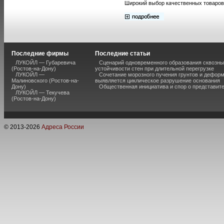
Широкий выбор качественных товаров
Последние фирмы
Последние статьи
ЛУКОЙЛ — Губаревича
Сценарий одновременного образования сквозны
(Ростов-на-Дону)
устойчивости стен при длительной перегрузке
ЛУКОЙЛ —
Сочетание морозного пучения грунтов и дефор
Малиновского (Ростов-на-
выявляется циклическое разрушение основания
Дону)
Общественная инициатива и спор о представит
ЛУКОЙЛ — Текучева
(Ростов-на-Дону)
© 2013-
2026
Адреса России