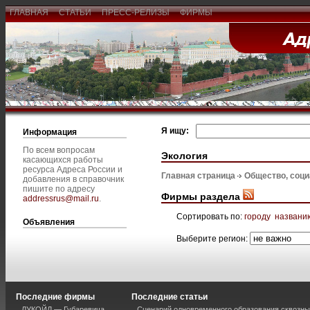
ГЛАВНАЯ
СТАТЬИ
ПРЕСС-РЕЛИЗЫ
ФИРМЫ
Я ищу:
Информация
По всем вопросам
Экология
касающихся работы
ресурса Адреса России и
Главная страница
Общество, соц
добавления в справочник
пишите по адресу
Фирмы раздела
addressrus@mail.ru
.
Сортировать по:
городу
названи
Объявления
Выберите регион:
Последние фирмы
Последние статьи
ЛУКОЙЛ — Губаревича
Сценарий одновременного образования сквозны