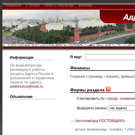
ГЛАВНАЯ
СТАТЬИ
ПРЕСС-РЕЛИЗЫ
ФИРМЫ
Я ищу:
Информация
По всем вопросам
Финансы
касающихся работы
ресурса Адреса России и
Главная страница
Бизнес, финан
добавления в справочник
пишите по адресу
addressrus@mail.ru
.
Фирмы раздела
Объявления
Сортировать по:
городу
названи
Выберите регион:
Автоломбард РОСТОВЩИКЪ
1.
регион: Калининград , телефон: 7 (4012