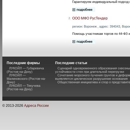
Гарантируем индивидуальный подход 
ООО МФО РусТендер
2.
регион: Воронеж , адрес: 394043, Ворон
Помощь участникам торгов по 44-ФЗ и
Последние фирмы
Последние статьи
ЛУКОЙЛ — Губаревича
Сценарий одновременного образования сквозны
(Ростов-на-Дону)
устойчивости стен при длительной перегрузке
ЛУКОЙЛ —
Сочетание морозного пучения грунтов и дефор
Малиновского (Ростов-на-
выявляется циклическое разрушение основания
Дону)
Общественная инициатива и спор о представит
ЛУКОЙЛ — Текучева
(Ростов-на-Дону)
© 2013-
2026
Адреса России