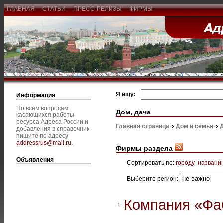
ГЛАВНАЯ
СТАТЬИ
ПРЕСС-РЕЛИЗЫ
ФИРМЫ
Я ищу:
Информация
По всем вопросам
Дом, дача
касающихся работы
ресурса Адреса России и
Главная страница
Дом и семья
Д
добавления в справочник
пишите по адресу
addressrus@mail.ru
.
Фирмы раздела
Объявления
Сортировать по:
городу
названи
Выберите регион:
Компания «Фа
1.