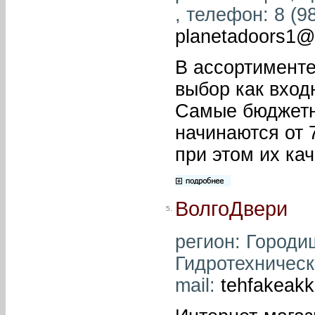
, телефон: 8 (98
planetadoors1@
В ассортимент
выбор как вход
Самые бюджетн
начинаются от 7
при этом их ка
ВолгоДвери
5.
регион: Городи
Гидротехническа
mail:
tehfakeak