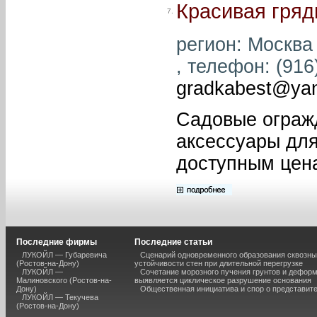
Красивая гряд
7.
регион: Москва 
, телефон: (916)
gradkabest@yan
Садовые огражд
аксессуары для
доступным цен
Последние фирмы
Последние статьи
ЛУКОЙЛ — Губаревича
Сценарий одновременного образования сквозны
(Ростов-на-Дону)
устойчивости стен при длительной перегрузке
ЛУКОЙЛ —
Сочетание морозного пучения грунтов и дефор
Малиновского (Ростов-на-
выявляется циклическое разрушение основания
Дону)
Общественная инициатива и спор о представит
ЛУКОЙЛ — Текучева
(Ростов-на-Дону)