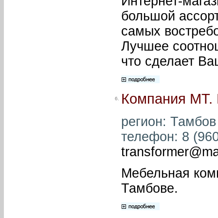
Интернет-магаз
большой ассор
самых востребо
Лучшее соотнош
что сделает В
Компания MT.
6.
регион: Тамбов 
телефон: 8 (960
transformer@mai
Мебельная ком
Тамбове.