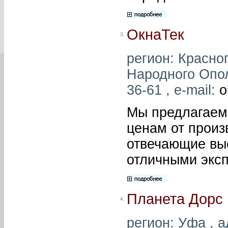
ОкнаТек
3.
регион: Красног
Народного Ополч
36-61 , e-mail:
o
Мы предлагаем 
ценам от произ
отвечающие выс
отличными экс
Планета Дорс
4.
регион: Уфа , а