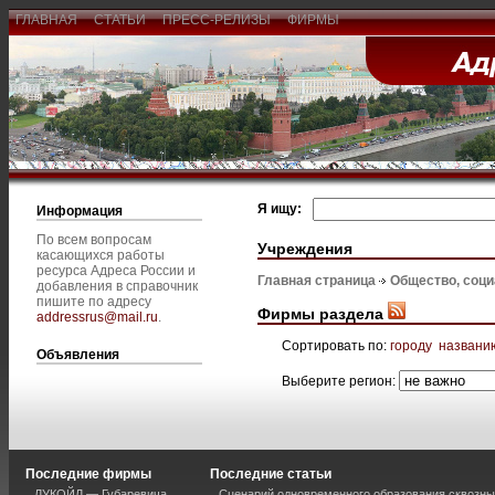
ГЛАВНАЯ
СТАТЬИ
ПРЕСС-РЕЛИЗЫ
ФИРМЫ
Я ищу:
Информация
По всем вопросам
Учреждения
касающихся работы
ресурса Адреса России и
Главная страница
Общество, соц
добавления в справочник
пишите по адресу
Фирмы раздела
addressrus@mail.ru
.
Сортировать по:
городу
названи
Объявления
Выберите регион:
Последние фирмы
Последние статьи
ЛУКОЙЛ — Губаревича
Сценарий одновременного образования сквозны