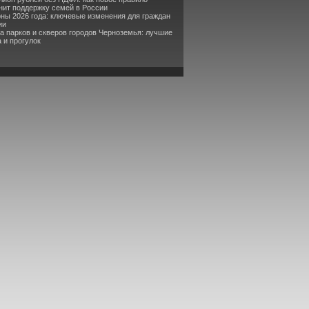
ит поддержку семей в России
оны 2026 года: ключевые изменения для граждан
ии
та парков и скверов городов Черноземья: лучшие
 и прогулок