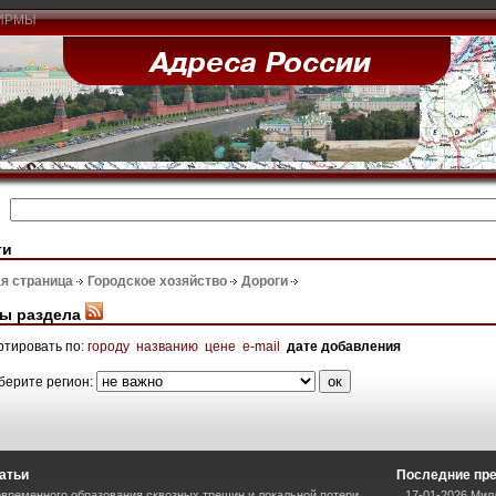
ИРМЫ
ги
я страница
Городское хозяйство
Дороги
ы раздела
ртировать по:
городу
названию
цене
e-mail
дате добавления
берите регион:
атьи
Последние пр
временного образования сквозных трещин и локальной потери
17-01-2026 Мил