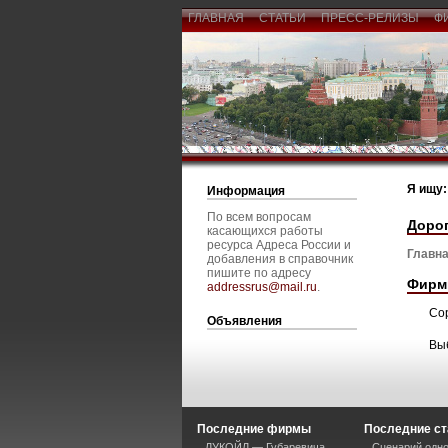
ГЛАВНАЯ
СТАТЬИ
ПРЕСС-РЕЛИЗЫ
Ф
Я ищу:
Информация
По всем вопросам
Доро
касающихся работы
ресурса Адреса России и
Главна
добавления в справочник
пишите по адресу
Фирм
addressrus@mail.ru
.
Со
Объявления
Вы
Последние фирмы
Последние ст
ЛУКОЙЛ — Губаревича
Сценарий одно