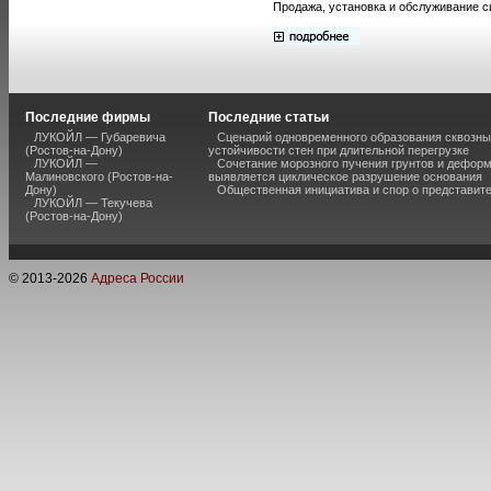
Продажа, установка и обслуживание 
Последние фирмы
Последние статьи
ЛУКОЙЛ — Губаревича
Сценарий одновременного образования сквозны
(Ростов-на-Дону)
устойчивости стен при длительной перегрузке
ЛУКОЙЛ —
Сочетание морозного пучения грунтов и дефор
Малиновского (Ростов-на-
выявляется циклическое разрушение основания
Дону)
Общественная инициатива и спор о представит
ЛУКОЙЛ — Текучева
(Ростов-на-Дону)
© 2013-
2026
Адреса России