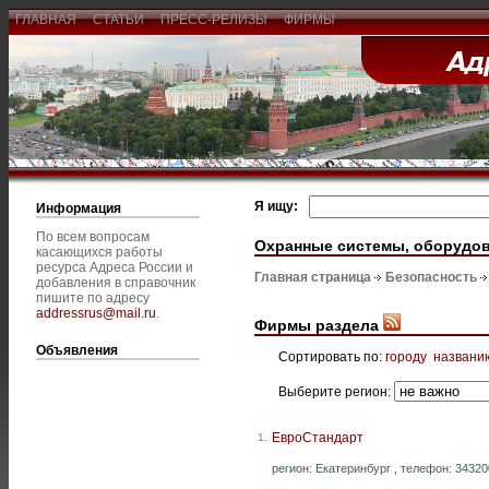
ГЛАВНАЯ
СТАТЬИ
ПРЕСС-РЕЛИЗЫ
ФИРМЫ
Я ищу:
Информация
По всем вопросам
Охранные системы, оборудо
касающихся работы
ресурса Адреса России и
Главная страница
Безопасность
добавления в справочник
пишите по адресу
addressrus@mail.ru
.
Фирмы раздела
Объявления
Сортировать по:
городу
названи
Выберите регион:
ЕвроСтандарт
1.
регион: Екатеринбург , телефон: 343200