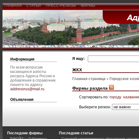
ГЛАВНАЯ
СТАТЬИ
ПРЕСС-РЕЛИЗЫ
ФИРМЫ
Я ищу:
Информация
По всем вопросам
ЖКХ
касающихся работы
ресурса Адреса России и
Главная страница
Городское хозя
добавления в справочник
пишите по адресу
Фирмы раздела
addressrus@mail.ru
.
Сортировать по:
городу
названи
Объявления
Выберите регион:
Последние фирмы
Последние статьи
ЛУКОЙЛ — Губаревича
Сценарий одновременного образования сквозны